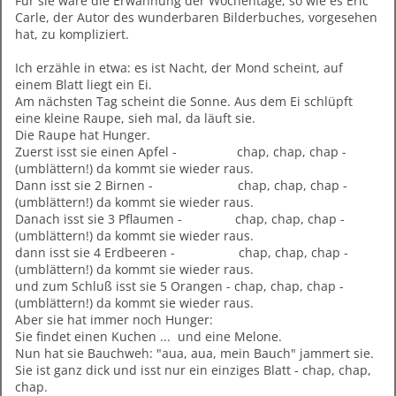
Für sie wäre die Erwähnung der Wochentage, so wie es Eric
Carle, der Autor des wunderbaren Bilderbuches, vorgesehen
hat, zu kompliziert.
Ich erzähle in etwa: es ist Nacht, der Mond scheint, auf
einem Blatt liegt ein Ei.
Am nächsten Tag scheint die Sonne. Aus dem Ei schlüpft
eine kleine Raupe, sieh mal, da läuft sie.
Die Raupe hat Hunger.
Zuerst isst sie einen Apfel - chap, chap, chap -
(umblättern!) da kommt sie wieder raus.
Dann isst sie 2 Birnen - chap, chap, chap -
(umblättern!) da kommt sie wieder raus.
Danach isst sie 3 Pflaumen - chap, chap, chap -
(umblättern!) da kommt sie wieder raus.
dann isst sie 4 Erdbeeren - chap, chap, chap -
(umblättern!) da kommt sie wieder raus.
und zum Schluß isst sie 5 Orangen - chap, chap, chap -
(umblättern!) da kommt sie wieder raus.
Aber sie hat immer noch Hunger:
Sie findet einen Kuchen ... und eine Melone.
Nun hat sie Bauchweh: "aua, aua, mein Bauch" jammert sie.
Sie ist ganz dick und isst nur ein einziges Blatt - chap, chap,
chap.