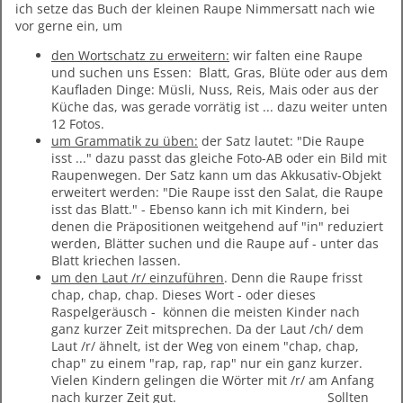
ich setze das Buch der kleinen Raupe Nimmersatt nach wie
vor gerne ein, um
den Wortschatz zu erweitern:
wir falten eine Raupe
und suchen uns Essen: Blatt, Gras, Blüte oder aus dem
Kaufladen Dinge: Müsli, Nuss, Reis, Mais oder aus der
Küche das, was gerade vorrätig ist ... dazu weiter unten
12 Fotos.
um Grammatik zu üben:
der Satz lautet: "Die Raupe
isst ..." dazu passt das gleiche Foto-AB oder ein Bild mit
Raupenwegen. Der Satz kann um das Akkusativ-Objekt
erweitert werden: "Die Raupe isst den Salat, die Raupe
isst das Blatt." - Ebenso kann ich mit Kindern, bei
denen die Präpositionen weitgehend auf "in" reduziert
werden, Blätter suchen und die Raupe auf - unter das
Blatt kriechen lassen.
um den Laut /r/ einzuführen
. Denn die Raupe frisst
chap, chap, chap. Dieses Wort - oder dieses
Raspelgeräusch - können die meisten Kinder nach
ganz kurzer Zeit mitsprechen. Da der Laut /ch/ dem
Laut /r/ ähnelt, ist der Weg von einem "chap, chap,
chap" zu einem "rap, rap, rap" nur ein ganz kurzer.
Vielen Kindern gelingen die Wörter mit /r/ am Anfang
nach kurzer Zeit gut. Sollten