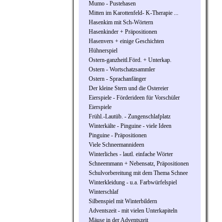
Mumo - Pustehasen
Mitten im Karottenfeld- K-Therapie ...
Hasenkim mit Sch-Wörtern
Hasenkinder + Präpositionen
Hasenvers + einige Geschichten
Hühnerspiel
Ostern-ganzheitl.Förd. + Unterkap.
Ostern - Wortschatzsammler
Ostern - Sprachanfänger
Der kleine Stern und die Ostereier
Eierspiele - Förderideen für Vorschüler
Eierspiele
Frühl.-Lautüb. - Zungenschlafplatz
Winterkälte - Pinguine - viele Ideen
Pinguine - Präpositionen
Viele Schneemannideen
Winterliches - lautl. einfache Wörter
Schneemmann + Nebensatz, Präpositionen
Schulvorbereitung mit dem Thema Schnee
Winterkleidung - u.a. Farbwürfelspiel
Winterschlaf
Silbenspiel mit Winterbildern
Adventszeit - mit vielen Unterkapiteln
Mäuse in der Adventszeit