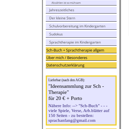
Abzählen ist so mühsam
Jahreszeitliches
Der kleine Stern
Schulvorbereitung im Kindergarten
Sudokus
Sprachtherapie im Kindergarten
Sch-Buch + Sprachtherapie allgem
Über mich / Besonderes
Datenschutzerklärung
Lieferbar (nach den AGB):
"Ideensammlung zur Sch -
Therapie"
für 20 € + Porto
Nähere Info: --> "Sch-Buch" - - -
viele Spiele, Verse, Arb.blätter auf
150 Seiten - zu bestellen:
sprachanfang@gmail.com