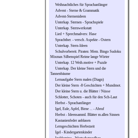
Weihnachtliches für Sprachanfänger
Advent - Sterne & Grammatik
Advent-Sternenideen
Unterkap. Sternen - Sprachspiele
Unterkap. Sternwerkstatt
Lied + Sprechmalvers: Hase
Sprachther. - versch. Aspekte - Ostern
Unterkap. Stern-Ideen
Schulvorbereit. Piraten: Mem. Bingo Sudoku
Mixmax Silbenspiel Reime lange Wörter
Unterkap. 12 Weih.motive + Puzzle
Unterkap. Der kleine Stern und die
Tannenbäume
Lernaufgabe Stern malen (Diagn)
Der kleine Stern -8 Geschichten + Mundmot.
Der kleine Stern u. die Blätter / Nüsse
Schlotter, Schoten - auch für den Sch-Laut
Herbst - Sprachanfänger
Igel, Eule, Apfel, Birne ... - Abruf
Herbst - Ideensamml. Blätter m.allen Sinnen
Kastanienfeder anblasen
Lerngeschichten Herbstzeit
Igel - Kindergartenkinder