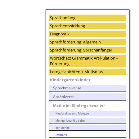
Sprachanfang
Sprachentwicklung
Diagnostik
Sprachförderung: allgemein
Sprachförderung: Sprachanfänger
Wortschatz Grammatik Artikulation -
Förderung
Lerngeschichten + Mutismus
Kindergartenkinder
Sprechmalverse
Abzählverse
Mathe im Kindergartenalter
Kinderalltag und Mengen
Mengenbegriff bis drei
4er Menge
Immer 5