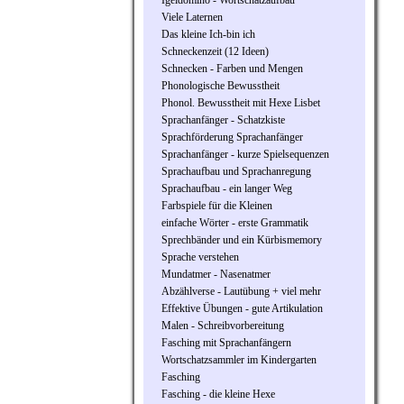
Igeldomino - Wortschatzaufbau
Viele Laternen
Das kleine Ich-bin ich
Schneckenzeit (12 Ideen)
Schnecken - Farben und Mengen
Phonologische Bewusstheit
Phonol. Bewusstheit mit Hexe Lisbet
Sprachanfänger - Schatzkiste
Sprachförderung Sprachanfänger
Sprachanfänger - kurze Spielsequenzen
Sprachaufbau und Sprachanregung
Sprachaufbau - ein langer Weg
Farbspiele für die Kleinen
einfache Wörter - erste Grammatik
Sprechbänder und ein Kürbismemory
Sprache verstehen
Mundatmer - Nasenatmer
Abzählverse - Lautübung + viel mehr
Effektive Übungen - gute Artikulation
Malen - Schreibvorbereitung
Fasching mit Sprachanfängern
Wortschatzsammler im Kindergarten
Fasching
Fasching - die kleine Hexe