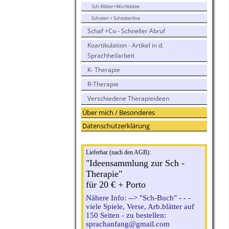
Sch-Bilder+Würfelidee
Schoten + Schlotterline
Schaf +Co - Schneller Abruf
Koartikulation - Artikel in d.
Sprachheilarbeit
K- Therapie
R-Therapie
Verschiedene Therapieideen
Über mich / Besonderes
Datenschutzerklärung
Lieferbar (nach den AGB):
"Ideensammlung zur Sch -
Therapie"
für 20 € + Porto
Nähere Info: --> "Sch-Buch" - - -
viele Spiele, Verse, Arb.blätter auf
150 Seiten - zu bestellen:
sprachanfang@gmail.com