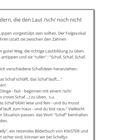
dern, die den Laut /sch/ noch nicht
Lippen vorgestülpt sein sollten. Der Folgevokal
ühren (statt sie zwischen den Zähnen
 guter Weg, die richtige Lautbildung zu üben.
antippen und sie "rufen" : "Schaf, Schaf, Schaf,
s ich verschiedene Schafideen heranziehen:
chaf schläft, das Schaf läuft,..."
ren!
Dinge - fast - beginnen mit einem /sch/
(rotes Schaf ...) zu üben. s.u.
as Schaf blökt leise und fein - und du musst
f läuft zum Haus - und du bist raus." Vielleicht
er Situation passen, das Wort "Schaf" beinhalten
nden.
elly", ein reizendes Bilderbuch von KNISTER und
 sicher sind, können wir bei Schellys