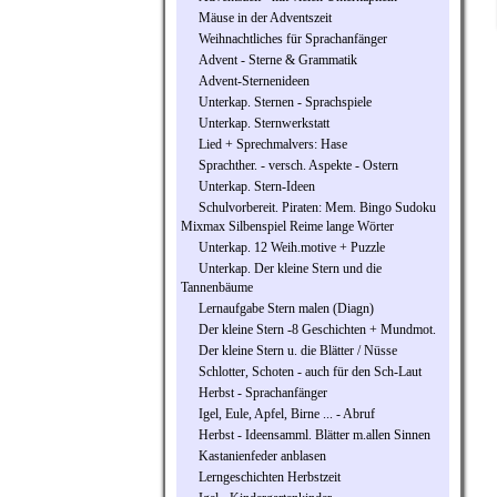
Mäuse in der Adventszeit
Weihnachtliches für Sprachanfänger
Advent - Sterne & Grammatik
Advent-Sternenideen
Unterkap. Sternen - Sprachspiele
Unterkap. Sternwerkstatt
Lied + Sprechmalvers: Hase
Sprachther. - versch. Aspekte - Ostern
Unterkap. Stern-Ideen
Schulvorbereit. Piraten: Mem. Bingo Sudoku
Mixmax Silbenspiel Reime lange Wörter
Unterkap. 12 Weih.motive + Puzzle
Unterkap. Der kleine Stern und die
Tannenbäume
Lernaufgabe Stern malen (Diagn)
Der kleine Stern -8 Geschichten + Mundmot.
Der kleine Stern u. die Blätter / Nüsse
Schlotter, Schoten - auch für den Sch-Laut
Herbst - Sprachanfänger
Igel, Eule, Apfel, Birne ... - Abruf
Herbst - Ideensamml. Blätter m.allen Sinnen
Kastanienfeder anblasen
Lerngeschichten Herbstzeit