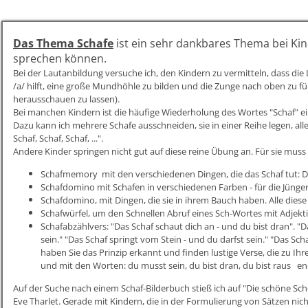
Das Thema Schafe
ist ein sehr dankbares Thema bei Kin
sprechen können.
Bei der Lautanbildung versuche ich, den Kindern zu vermitteln, dass die 
/a/ hilft, eine große Mundhöhle zu bilden und die Zunge nach oben zu f
herausschauen zu lassen).
Bei manchen Kindern ist die häufige Wiederholung des Wortes "Schaf" ein
Dazu kann ich mehrere Schafe ausschneiden, sie in einer Reihe legen, alle 
Schaf, Schaf, Schaf, ...".
Andere Kinder springen nicht gut auf diese reine Übung an. Für sie mus
Schafmemory mit den verschiedenen Dingen, die das Schaf tut: Das S
Schafdomino mit Schafen in verschiedenen Farben - für die Jünge
Schafdomino, mit Dingen, die sie in ihrem Bauch haben. Alle diese 
Schafwürfel, um den Schnellen Abruf eines Sch-Wortes mit Adjektiv 
Schafabzählvers: "Das Schaf schaut dich an - und du bist dran". "D
sein." "Das Schaf springt vom Stein - und du darfst sein." "Das Scha
haben Sie das Prinzip erkannt und finden lustige Verse, die zu Ihr
und mit den Worten: du musst sein, du bist dran, du bist raus e
Auf der Suche nach einem Schaf-Bilderbuch stieß ich auf "Die schöne Sch
Eve Tharlet. Gerade mit Kindern, die in der Formulierung von Sätzen nicht