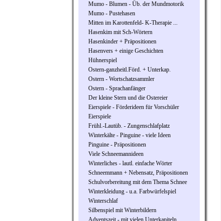
Mumo - Blumen - Üb. der Mundmotorik
Mumo - Pustehasen
Mitten im Karottenfeld- K-Therapie ...
Hasenkim mit Sch-Wörtern
Hasenkinder + Präpositionen
Hasenvers + einige Geschichten
Hühnerspiel
Ostern-ganzheitl.Förd. + Unterkap.
Ostern - Wortschatzsammler
Ostern - Sprachanfänger
Der kleine Stern und die Ostereier
Eierspiele - Förderideen für Vorschüler
Eierspiele
Frühl.-Lautüb. - Zungenschlafplatz
Winterkälte - Pinguine - viele Ideen
Pinguine - Präpositionen
Viele Schneemannideen
Winterliches - lautl. einfache Wörter
Schneemmann + Nebensatz, Präpositionen
Schulvorbereitung mit dem Thema Schnee
Winterkleidung - u.a. Farbwürfelspiel
Winterschlaf
Silbenspiel mit Winterbildern
Adventszeit - mit vielen Unterkapiteln