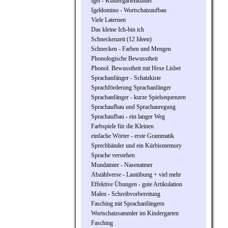
Igel - Kindergartenkinder
Igeldomino - Wortschatzaufbau
Viele Laternen
Das kleine Ich-bin ich
Schneckenzeit (12 Ideen)
Schnecken - Farben und Mengen
Phonologische Bewusstheit
Phonol. Bewusstheit mit Hexe Lisbet
Sprachanfänger - Schatzkiste
Sprachförderung Sprachanfänger
Sprachanfänger - kurze Spielsequenzen
Sprachaufbau und Sprachanregung
Sprachaufbau - ein langer Weg
Farbspiele für die Kleinen
einfache Wörter - erste Grammatik
Sprechbänder und ein Kürbismemory
Sprache verstehen
Mundatmer - Nasenatmer
Abzählverse - Lautübung + viel mehr
Effektive Übungen - gute Artikulation
Malen - Schreibvorbereitung
Fasching mit Sprachanfängern
Wortschatzsammler im Kindergarten
Fasching