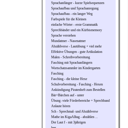
Sprachanfänger - kurze Spielsequenzen
Sprachaufbau und Sprachanregung
Sprachaufbau - ein langer Weg
Farbspiele für die Kleinen
einfache Wörter - erste Grammatik
Sprechbänder und ein Kürbismemory
Sprache verstehen
Mundatmer - Nasenatmer
Abzählverse - Lautübung + viel mehr
Effektive Übungen - gute Artikulation
Malen - Schreibvorbereitung
Fasching mit Sprachanfängern
Wortschatzsammler im Kindergarten
Fasching
Fasching - die kleine Hexe
Schulvorbereitung - Fasching - Hexen
Ankündigung Piratenheft zum Bestellen
Bär+Bärchen auf - unter
Übung -viele Förderbereiche + Sprechband
Anlaute hören
Sch - Sprechmal- und Abzählverse
Mathe im KigaAlltag - abzählen ...
Der Laut f - mit 3jährigen
leer