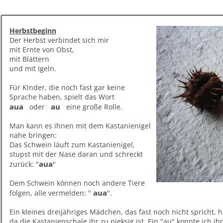
Herbstbeginn
Der Herbst verbindet sich mir
mit Ernte von Obst,
mit Blättern
und mit Igeln.
Für Kinder, die noch fast gar keine
Sprache haben, spielt das Wort
aua
au
oder
eine große Rolle.
Man kann es ihnen mit dem Kastanienigel
nahe bringen:
Das Schwein läuft zum Kastanienigel,
stupst mit der Nase daran und schreckt
aua
zurück: "
"
Dem Schwein können noch andere Tiere
aua
folgen, alle vermelden: "
".
Ein kleines dreijähriges Mädchen, das fast noch nicht spricht, 
da die Kastanienschale ihr zu pieksig ist. Ein "au" konnte ich ih