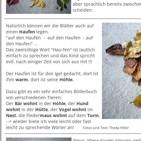
aber sprachlich bereits zwisch
scheiden.
Natürlich können wir die Blätter auch auf
einen
Haufen
legen.
"auf den Haufen - auf den Haufen - auf
den Haufen" ...
Das zweisilbige Wort "Hau-fen" ist lautlich
einfach zu sprechen und das Kind spricht
evtl. nach einiger Zeit von sich aus mit !!!
Der Haufen ist für den Igel gedacht, dort ist
ihm
warm
, dort ist seine
Höhle.
Dazu gibt es ein sehr einfaches Bilderbuch
von verschiedenen Tieren:
Der
Bär
wohnt
in der
Höhle
, der
Hund
wohnt
in der
Hütte
, der
Vogel
wohnt
im
Nest
, die Fleder
maus
wohnt
auf dem
Turm
.
--> wieder biete ich viele leicht oder fast
leicht zu sprechende Wörter an!
Fotos und Text: Theda Hiller
Etwas ältere Kinder können viell