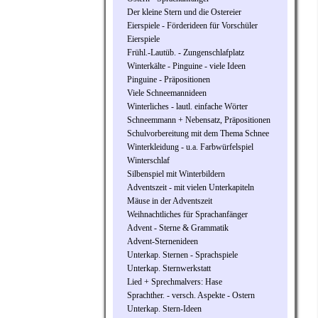
Der kleine Stern und die Ostereier
Eierspiele - Förderideen für Vorschüler
Eierspiele
Frühl.-Lautüb. - Zungenschlafplatz
Winterkälte - Pinguine - viele Ideen
Pinguine - Präpositionen
Viele Schneemannideen
Winterliches - lautl. einfache Wörter
Schneemmann + Nebensatz, Präpositionen
Schulvorbereitung mit dem Thema Schnee
Winterkleidung - u.a. Farbwürfelspiel
Winterschlaf
Silbenspiel mit Winterbildern
Adventszeit - mit vielen Unterkapiteln
Mäuse in der Adventszeit
Weihnachtliches für Sprachanfänger
Advent - Sterne & Grammatik
Advent-Sternenideen
Unterkap. Sternen - Sprachspiele
Unterkap. Sternwerkstatt
Lied + Sprechmalvers: Hase
Sprachther. - versch. Aspekte - Ostern
Unterkap. Stern-Ideen