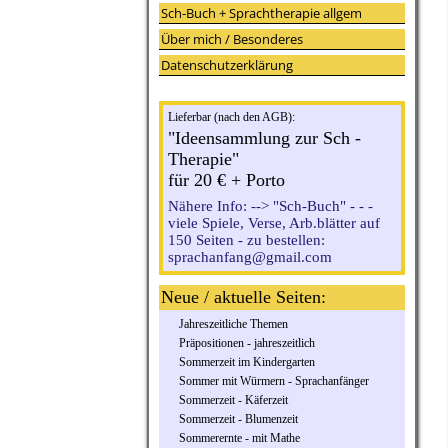
Sch-Buch + Sprachtherapie allgem
Über mich / Besonderes
Datenschutzerklärung
Lieferbar (nach den AGB):
"Ideensammlung zur Sch -
Therapie"
für 20 € + Porto
Nähere Info: --> "Sch-Buch" - - -
viele Spiele, Verse, Arb.blätter auf
150 Seiten - zu bestellen:
sprachanfang@gmail.com
Neue / aktuelle Seiten:
Jahreszeitliche Themen
Präpositionen - jahreszeitlich
Sommerzeit im Kindergarten
Sommer mit Würmern - Sprachanfänger
Sommerzeit - Käferzeit
Sommerzeit - Blumenzeit
Sommerernte - mit Mathe