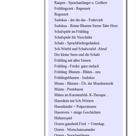
Raupen - Sprachanfänger u. Größere
Frühlingszeit - Regenzeit
Regenzeit
Sudokus - der die das - Federvieh
Sudokus - Reime Blumen Sterne Taler Hexe
Schafspiele im Frühling
Schafspiele für Vorschüler
Schafe - Sprachfördergedanken
Sch-Würfel und Schafwürfel -Abruf
Der kleine Stern und die Schafe
Frühling mit allen Sinnen
Frühling - Förder. ganz einfach
Frühling: Blumen - Blüten - neu
Frühlingsblumen - Sudokus
Mumo - Blumen - Üb. der Mundmotorik
Mumo - Pustehasen
Mitten im Karottenfeld- K-Therapie ...
Hasenkim mit Sch-Wörtern
Hasenkinder + Präpositionen
Hasenvers + einige Geschichten
Hühnerspiel
Ostern-ganzheitl.Förd. + Unterkap.
Ostern - Wortschatzsammler
Ostern - Sprachanfänger