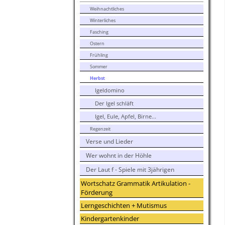
Weihnachtliches
Winterliches
Fasching
Ostern
Frühling
Sommer
Herbst
Igeldomino
Der Igel schläft
Igel, Eule, Apfel, Birne...
Regenzeit
Verse und Lieder
Wer wohnt in der Höhle
Der Laut f - Spiele mit 3jährigen
Wortschatz Grammatik Artikulation -
Förderung
Lerngeschichten + Mutismus
Kindergartenkinder