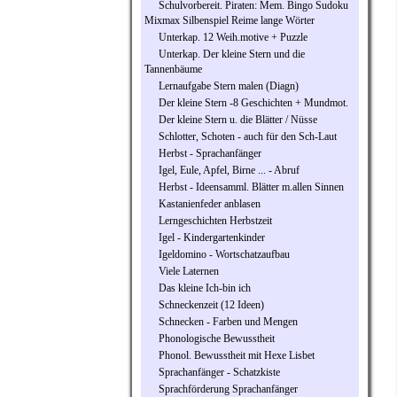
Schulvorbereit. Piraten: Mem. Bingo Sudoku
Mixmax Silbenspiel Reime lange Wörter
Unterkap. 12 Weih.motive + Puzzle
Unterkap. Der kleine Stern und die
Tannenbäume
Lernaufgabe Stern malen (Diagn)
Der kleine Stern -8 Geschichten + Mundmot.
Der kleine Stern u. die Blätter / Nüsse
Schlotter, Schoten - auch für den Sch-Laut
Herbst - Sprachanfänger
Igel, Eule, Apfel, Birne ... - Abruf
Herbst - Ideensamml. Blätter m.allen Sinnen
Kastanienfeder anblasen
Lerngeschichten Herbstzeit
Igel - Kindergartenkinder
Igeldomino - Wortschatzaufbau
Viele Laternen
Das kleine Ich-bin ich
Schneckenzeit (12 Ideen)
Schnecken - Farben und Mengen
Phonologische Bewusstheit
Phonol. Bewusstheit mit Hexe Lisbet
Sprachanfänger - Schatzkiste
Sprachförderung Sprachanfänger