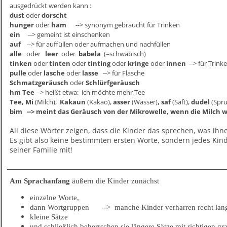
ausgedrückt werden kann :
dust
oder
dorscht
hunger
oder
ham
--> synonym gebraucht für Trinken
e
in
--> gemeint ist einschenken
auf
--> für auffüllen oder aufmachen und nachfüllen
alle
oder
leer
oder
babela
(=schwäbisch)
tinken
oder
tinten
oder
tinting
oder
kringe
oder
innen
--> für Trink
pulle
oder
lasche
oder
lasse
--> für Flasche
Schmatzgeräusch
oder
Schlürfgeräusch
hm
Tee
--> heißt etwa: ich möchte mehr Tee
Tee, Mi
(Milch),
Kakaun
(Kakao),
asser
(Wasser)
, saf
(Saft),
dudel
(Sprud
bim --> meint das Geräusch von der Mikrowelle, wenn die Milch w
All diese Wörter zeigen, dass die Kinder das sprechen, was ih
Es gibt also keine bestimmten ersten Worte, sondern jedes Ki
seiner Familie mit!
Am Sprachanfang
äußern die Kinder zunächst
einzelne Worte,
dann Wortgruppen --> manche Kinder verharren recht lange
kleine Sätze
und schließlich beherrschen sie längere Sätze mit richtigen 