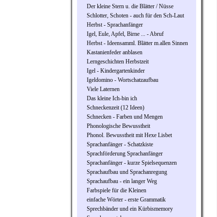
Der kleine Stern u. die Blätter / Nüsse
Schlotter, Schoten - auch für den Sch-Laut
Herbst - Sprachanfänger
Igel, Eule, Apfel, Birne ... - Abruf
Herbst - Ideensamml. Blätter m.allen Sinnen
Kastanienfeder anblasen
Lerngeschichten Herbstzeit
Igel - Kindergartenkinder
Igeldomino - Wortschatzaufbau
Viele Laternen
Das kleine Ich-bin ich
Schneckenzeit (12 Ideen)
Schnecken - Farben und Mengen
Phonologische Bewusstheit
Phonol. Bewusstheit mit Hexe Lisbet
Sprachanfänger - Schatzkiste
Sprachförderung Sprachanfänger
Sprachanfänger - kurze Spielsequenzen
Sprachaufbau und Sprachanregung
Sprachaufbau - ein langer Weg
Farbspiele für die Kleinen
einfache Wörter - erste Grammatik
Sprechbänder und ein Kürbismemory