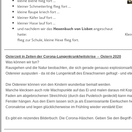
kleine Biene flieg fort ...
kleiner Schmetterling flieg fort ...
kleine Raupe kriech fort ...
kleiner Käfer lauf fort ...
kleiner Hase lauf for
und nachdem wir das
Hexenbuch von Lisbet
angeschaut
hatte: Kleine Hexe flieg fort, kleine 
flieg zur Schule, kleine Hexe flieg fort.
Osterzeit in Zeiten der Corona-Lungenkrankheitskrise - Ostern 2020
Was können wir tun?
Rausgehen und die Natur beobachten, die sich gerade genauso explosionsartig
Ostereier auspusten - da ist die Lungenkraft des Erwachsenen gefragt - und et
Die Ostereier können von den Kindern wunderbar bemalt werden.
Manche klecksen auch rote Wachspunkte auf das Ei und malen daraus mit Kopf,
Faden am abgebrochenen Streichholz (durch das Pusteloch gesteckt) kann man
Fenster hängen. Aus den Eiern lassen sich ja als Essensvariante Eierkuchen he
Coronakrise und legen glücklicherweise im Frühling wieder verstärkt Eier.
Es gibt ein reizendes Bilderbuch: Die Corona-Häschen. Geben Sie den Begriff 