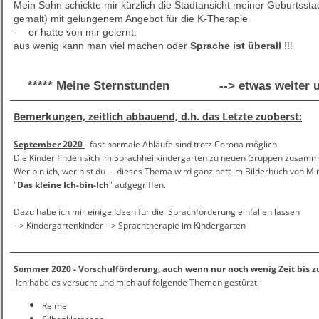
Mein Sohn schickte mir kürzlich die Stadtansicht meiner Geburtsst
gemalt) mit gelungenem Angebot für die K-Therapie
- er hatte von mir gelernt:
!
aus wenig kann man viel machen oder
Sprache ist überall
!!
***** Meine Sternstunden --> etwas weiter u
Bemerkungen, zeitlich abbauend, d.h. das Letzte zuoberst:
September 2020
- fast normale Abläufe sind trotz Corona möglich.
Die Kinder finden sich im Sprachheilkindergarten zu neuen Gruppen zusamm
Wer bin ich, wer bist du - dieses Thema wird ganz nett im Bilderbuch von Mi
"
Das kleine Ich-bin-Ich
" aufgegriffen.
Dazu habe ich mir einige Ideen für die Sprachförderung einfallen lassen
--> Kindergartenkinder --> Sprachtherapie im Kindergarten
Sommer 2020 - Vorschulförderung, auch wenn nur noch wenig Zeit bis z
Ich habe es versucht und mich auf folgende Themen gestürzt:
Reime