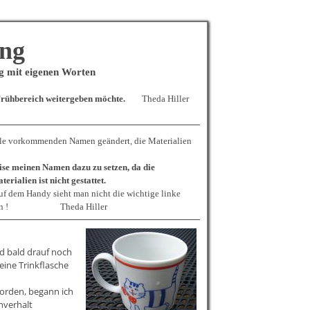
ng
g mit eigenen Worten
Frühbereich weitergeben möchte.
Theda Hiller
 alle vorkommenden Namen geändert, die Materialien
eise meinen Namen dazu zu setzen, da die
rialien ist nicht gestattet.
uf dem Handy sieht man nicht die wichtige linke
llen Seiten ! Theda Hiller
nd bald drauf noch
eine Trinkflasche
worden, begann ich
hverhalt