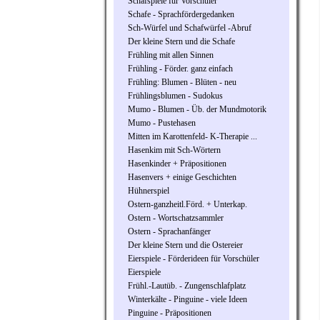
Schafspiele für Vorschüler
Schafe - Sprachfördergedanken
Sch-Würfel und Schafwürfel -Abruf
Der kleine Stern und die Schafe
Frühling mit allen Sinnen
Frühling - Förder. ganz einfach
Frühling: Blumen - Blüten - neu
Frühlingsblumen - Sudokus
Mumo - Blumen - Üb. der Mundmotorik
Mumo - Pustehasen
Mitten im Karottenfeld- K-Therapie ...
Hasenkim mit Sch-Wörtern
Hasenkinder + Präpositionen
Hasenvers + einige Geschichten
Hühnerspiel
Ostern-ganzheitl.Förd. + Unterkap.
Ostern - Wortschatzsammler
Ostern - Sprachanfänger
Der kleine Stern und die Ostereier
Eierspiele - Förderideen für Vorschüler
Eierspiele
Frühl.-Lautüb. - Zungenschlafplatz
Winterkälte - Pinguine - viele Ideen
Pinguine - Präpositionen