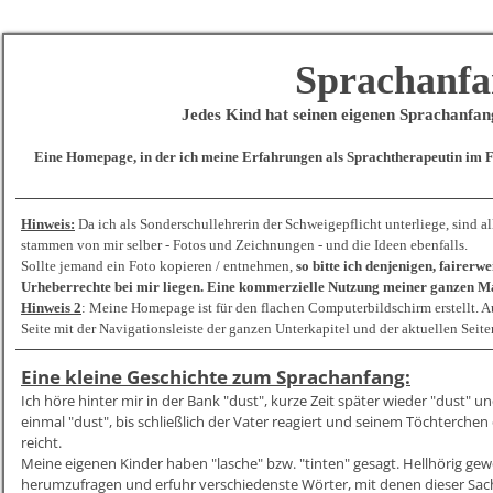
Sprachanfa
Jedes Kind hat seinen eigenen Sprachanfan
Eine Homepage, in der ich meine Erfahrungen als Sprachtherapeutin im 
Hinweis:
Da ich als Sonderschullehrerin der Schweigepflicht unterliege, sind
stammen von mir selber - Fotos und Zeichnungen - und die Ideen ebenfalls.
Sollte jemand ein Foto kopieren / entnehmen,
so bitte ich denjenigen, fairerw
Urheberrechte bei mir liegen. Eine kommerzielle Nutzung meiner ganzen Mate
Hinweis 2
:
Meine Homepage ist für den flachen Computerbildschirm erstellt. A
Seite mit der Navigationsleiste der ganzen Unterkapitel und der aktue
Eine kleine Geschichte zum Sprachanfang:
Ich höre hinter mir in der Bank "dust", kurze Zeit später wieder "dust" u
einmal "dust", bis schließlich der Vater reagiert und seinem Töchterchen 
reicht.
Meine eigenen Kinder haben "lasche" bzw. "tinten" gesagt. Hellhörig ge
herumzufragen und erfuhr verschiedenste Wörter, mit denen dieser Sac