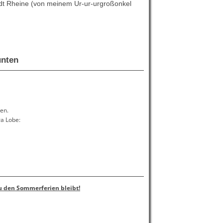
adt Rheine (von meinem Ur-ur-urgroßonkel
nten
en.
ra Lobe:
u den Sommerferien bleibt!