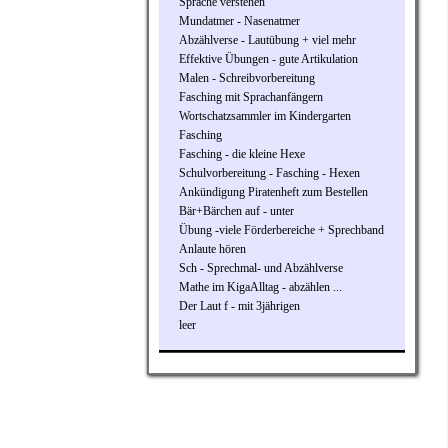
Sprache verstehen
Mundatmer - Nasenatmer
Abzählverse - Lautübung + viel mehr
Effektive Übungen - gute Artikulation
Malen - Schreibvorbereitung
Fasching mit Sprachanfängern
Wortschatzsammler im Kindergarten
Fasching
Fasching - die kleine Hexe
Schulvorbereitung - Fasching - Hexen
Ankündigung Piratenheft zum Bestellen
Bär+Bärchen auf - unter
Übung -viele Förderbereiche + Sprechband
Anlaute hören
Sch - Sprechmal- und Abzählverse
Mathe im KigaAlltag - abzählen ...
Der Laut f - mit 3jährigen
leer