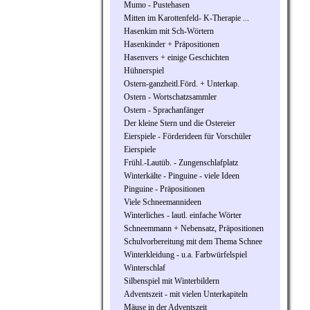
Mumo - Pustehasen
Mitten im Karottenfeld- K-Therapie ...
Hasenkim mit Sch-Wörtern
Hasenkinder + Präpositionen
Hasenvers + einige Geschichten
Hühnerspiel
Ostern-ganzheitl.Förd. + Unterkap.
Ostern - Wortschatzsammler
Ostern - Sprachanfänger
Der kleine Stern und die Ostereier
Eierspiele - Förderideen für Vorschüler
Eierspiele
Frühl.-Lautüb. - Zungenschlafplatz
Winterkälte - Pinguine - viele Ideen
Pinguine - Präpositionen
Viele Schneemannideen
Winterliches - lautl. einfache Wörter
Schneemmann + Nebensatz, Präpositionen
Schulvorbereitung mit dem Thema Schnee
Winterkleidung - u.a. Farbwürfelspiel
Winterschlaf
Silbenspiel mit Winterbildern
Adventszeit - mit vielen Unterkapiteln
Mäuse in der Adventszeit