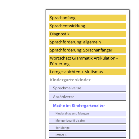
Sprachanfang
Sprachentwicklung
Diagnostik
Sprachförderung: allgemein
Sprachförderung: Sprachanfänger
Wortschatz Grammatik Artikulation -
Förderung
Lerngeschichten + Mutismus
Kindergartenkinder
Sprechmalverse
Abzählverse
Mathe im Kindergartenalter
Kinderalltag und Mengen
Mengenbegriff bis drei
4er Menge
Immer 5