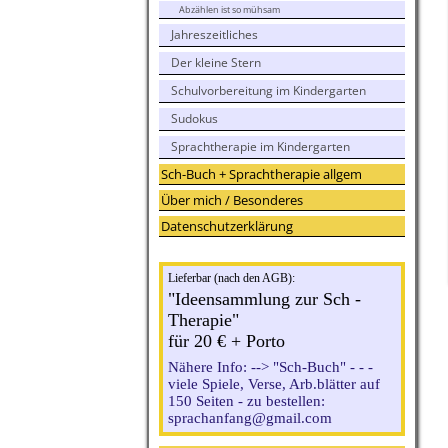
Abzählen ist so mühsam
Jahreszeitliches
Der kleine Stern
Schulvorbereitung im Kindergarten
Sudokus
Sprachtherapie im Kindergarten
Sch-Buch + Sprachtherapie allgem
Über mich / Besonderes
Datenschutzerklärung
Lieferbar (nach den AGB):
"Ideensammlung zur Sch -
Therapie"
für 20 € + Porto
Nähere Info: --> "Sch-Buch" - - -
viele Spiele, Verse, Arb.blätter auf
150 Seiten - zu bestellen:
sprachanfang@gmail.com