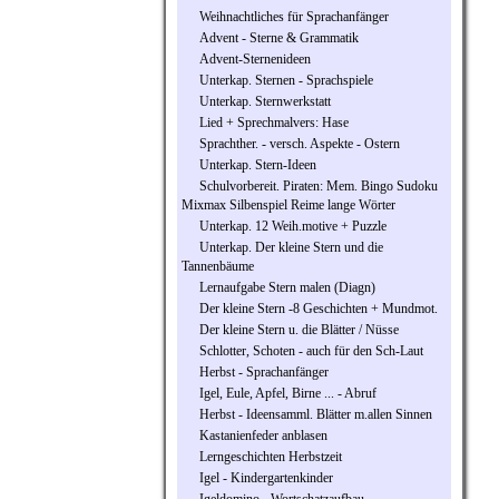
Weihnachtliches für Sprachanfänger
Advent - Sterne & Grammatik
Advent-Sternenideen
Unterkap. Sternen - Sprachspiele
Unterkap. Sternwerkstatt
Lied + Sprechmalvers: Hase
Sprachther. - versch. Aspekte - Ostern
Unterkap. Stern-Ideen
Schulvorbereit. Piraten: Mem. Bingo Sudoku
Mixmax Silbenspiel Reime lange Wörter
Unterkap. 12 Weih.motive + Puzzle
Unterkap. Der kleine Stern und die
Tannenbäume
Lernaufgabe Stern malen (Diagn)
Der kleine Stern -8 Geschichten + Mundmot.
Der kleine Stern u. die Blätter / Nüsse
Schlotter, Schoten - auch für den Sch-Laut
Herbst - Sprachanfänger
Igel, Eule, Apfel, Birne ... - Abruf
Herbst - Ideensamml. Blätter m.allen Sinnen
Kastanienfeder anblasen
Lerngeschichten Herbstzeit
Igel - Kindergartenkinder