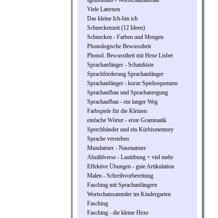
Igeldomino - Wortschatzaufbau
Viele Laternen
Das kleine Ich-bin ich
Schneckenzeit (12 Ideen)
Schnecken - Farben und Mengen
Phonologische Bewusstheit
Phonol. Bewusstheit mit Hexe Lisbet
Sprachanfänger - Schatzkiste
Sprachförderung Sprachanfänger
Sprachanfänger - kurze Spielsequenzen
Sprachaufbau und Sprachanregung
Sprachaufbau - ein langer Weg
Farbspiele für die Kleinen
einfache Wörter - erste Grammatik
Sprechbänder und ein Kürbismemory
Sprache verstehen
Mundatmer - Nasenatmer
Abzählverse - Lautübung + viel mehr
Effektive Übungen - gute Artikulation
Malen - Schreibvorbereitung
Fasching mit Sprachanfängern
Wortschatzsammler im Kindergarten
Fasching
Fasching - die kleine Hexe