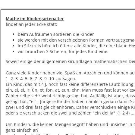
Mathe im Kindergartenalter
findet an jeder Ecke statt:
beim Aufräumen sortieren die Kinder
sie werden mit den verschiedenen Formen vertraut gemacht
im Sitzkreis höre ich öfters: alle Kinder, die eine blaue 
wir brauchen 3 Scheren, für jedes Kind eine.
Soweit einige der allgemeinen Grundlagen mathematischen De
Ganz viele Kinder haben viel Spaß am Abzählen und können auc
1 2 3 4 5 6 7 8 9 10 aufsagen.
Ein Kind, das mit 4 J. noch fast keine differenzierte Lautbildun
ein, ei, ei, ir, ün, et, ibn, at, eun, ehn. Man muss fast laut vor
Zahlenreihe sehr wohl richtig gesagt hat. Auffällig ist aber, das
gesagt hat: "ei". Jüngere Kinder haben nämlich genau damit Sc
zwei und drei fast gleich anhören. Daher verschlucken einige Ki
oder sie verschlucken die zwei und zählen "ein dei ia" (1 2 4) ...
Um Kindern, die keinen Mengenbegriff haben und unsicher in de
ganz einfach an