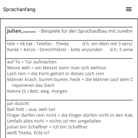
Sprachanfang
Julian,
Beispiele für den Sprachaufbau mit zunehm
-
mein Sohn
tete = tik tak - Telefon - Theda d.h. ein Wort mit 3 versc
Kerke = Kerze - Streichhölzer - bitte anzünden d.h. 3 verwan
auf Te = Tür aufmachen
Messe weh = am Messer kann man sich wehtun
Loch rein = die Form gehört in dieses Loch rein
Männer Krach, bumm-bumm, heile = die Männer (auf dem Da
reparieren das Dach
Nonne (S-) Bett, weg, morgen
Jan duscht
Ball holt – aua, weh tan
Finger darfen rein nicht = die Finger dürfen nicht in den Kaka
Umfallt alles nich! = nichts ist mir umgefallen
Julian bin Schaffner = ich bin Schaffner
weiß Theda, Ente is?