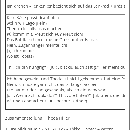
Jan drehen – lenken (er bezieht sich auf das Lenkrad + präzisier
Kein Käse passt drauf nich
wolln wir Lego pieln?
Theda, du sollst das machen
Pü komm mit. Freut sich Pü? Freut sich!
Das Babtia schenkt, meine Grossmutter ist das
Nein, Zuganhänger meinte ich!
Ja, ich komme.
Wo ist Tobias?
Th:„ich bin hungrig“ - Jul: „bist du auch saftig?“ (er meint durst
Ich habe geweint und Theda ist nicht gekommen, hat eine Prü
Nein, ich huste gar nicht, das ist längst vorbei.
Die hat mir der Jan geschenkt, als ich ein Baby war.
Jul: „Wer macht dok, dok?“ Th.: „die Enten?" Jul: „nein, die, di
Bäumen abmachen!“ = Spechte (Rinde)
Zusammenstellung : Theda Hiller
Pluralbildung mit 2;5 J. -> Lok – Lökke Vater – Vatern